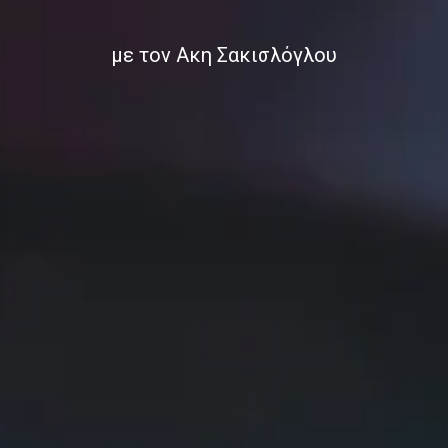
με τον Ακη Σακισλόγλου