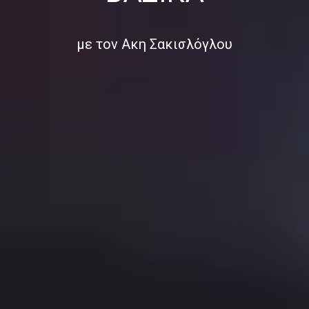
με τον Ακη Σακισλόγλου