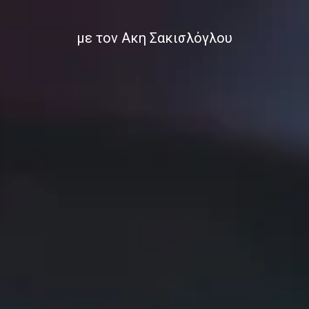
με τον Ακη Σακισλόγλου