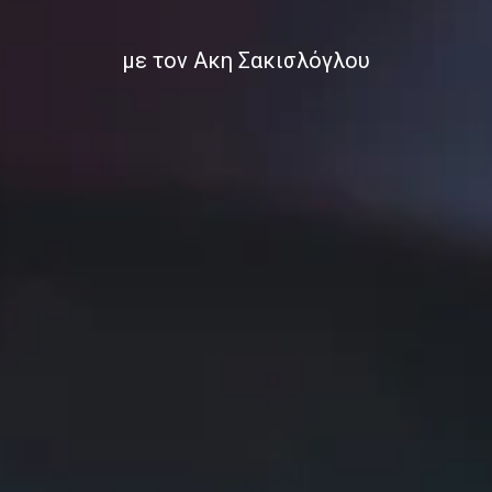
με τον Ακη Σακισλόγλου