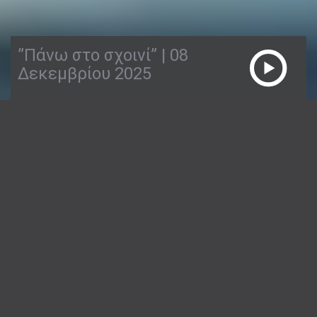
”Πάνω στο σχοινί” | 08
Δεκεμβρίου 2025
08/12/2025
ΠΆΝΩ ΣΤΟ ΣΧΟΙΝΊ
1:57:02
“Πάνω στο σκοινί” χωρίς φόβο… αλλά με πάθος!
2-4 μ.μ. στο FM100,6 – Το ραδιόφωνο Λόγου και
Τέχνης του Δήμου Θεσσαλονίκης
Εποχή των δώρων και χαρίζουμε σε 4 φίλους