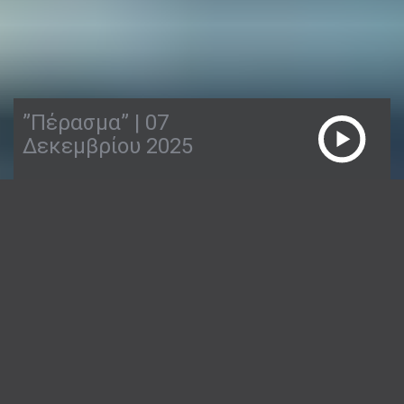
”Πέρασμα” | 07
Δεκεμβρίου 2025
07/12/2025
ΠΈΡΑΣΜΑ
2:02:03
It’s all about Sundays και η εκπομπή #Πέρασμα
επιστρέφει απόψε στις 20:00 στο Ραδιόφωνο